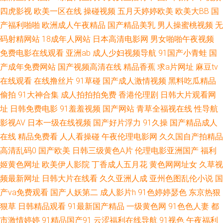
网站3 91福利姬视频 91资源总站超碰 国产欧美一区视频 日韩精品在线第一
四虎影视
欧美一区在线
操碰视频
五月天婷婷欧美
欧美大BB
国
产福利啪啪
欧洲成人午夜精品
国产精品美乳
男人操蜜桃视频
无
页 四虎影院8848 91次元看片 97欧美浮力 精品久久美女肏 精品亚洲日韩国
码射精网站
18成年人网站
日本高清电影网
男女啪啪午夜视频
免费电影在线观看
亚洲ab
成人少妇视频导航
91国产小青蛙
国
产欧美 91官方视频在线看网页 av日韩精品成人网站 精品性网 人妻无码久久
产成年免费网站
国产视频高清在线
精品香蕉
求a片网址
麻豆tv
在线观看
在线撸丝片
91草碰
国产成人激情视频
黑料吃瓜精品
中文字幕 亚洲无码黄色网址 99大香蕉 韩日AV自拍 婷婷激情激情 91福利姬
偷拍
91大神合集
成人拍拍拍免费
香港伦理剧
日韩大片观看网
视频 国产精品地址 日韩三级黄 在线午夜欧美福利 大香蕉AV片 久久性爱影院
址
日韩免费电影
91羞羞视频
国产网站
青草全福视在线
性导航
影视AV
日本一级在线视频
国产好片浮力
91久操
国产精品成人
婷婷激情丁香七月 91九色porn四虎 国内版肏屄视频 日韩精品专区 在线午夜
在线
精品免费看
人人看操碰
午夜伦理电影网
久久国自产拍精品
高清乱码0
国产欧美
日韩三级黄色A片
伦理电影亚洲国产
福利
浮力影院 91视频网站免费 韩国色狼导航 青青草国产精品 影音先锋亚洲av
姬黄色网址
欧美伊人影院
丁香成人五月花
黄色网网址女
久草视
频最新网址
日韩大片在线看
久久亚洲人成
亚州色图乱伦小说
国
wwwav热 日韩欧美亚洲日韩成人 91秦先生在线视频 国产精品成人国产乱 欧
产va免费观看
国产人妖第二
成人影片h
91色婷婷瑟色
东京热狠
狠草
日韩精品观看
91最新国产精品
一级黄色网
91色色人妻
都
美性交贴图 91美足交麻豆 性爱av免费在线 91探花免费看 激情五月天短篇小
市激情婷婷
91精品国产91
云涩福利在线导航
91视色
午夜福利