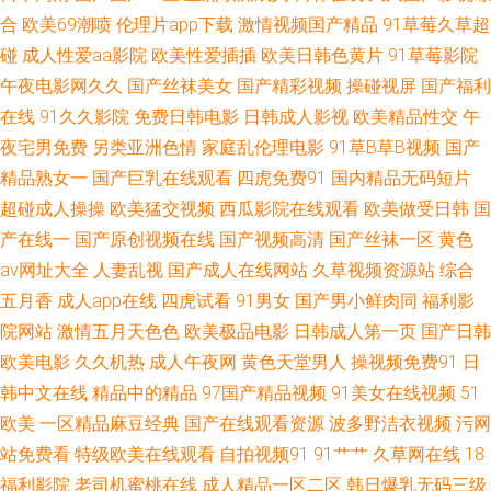
乐 国产精品一区久久 欧美bdsm另类视频 日韩色情 先锋AV资源色 尤物强操
合
欧美69潮喷
伦理片app下载
激情视频国产精品
91草莓久草超
碰
成人性爱aa影院
欧美性爱插插
欧美日韩色黄片
91草莓影院
95福利在线 国产精品久久国产丰满 人妻人人干av亚洲 影音先锋av无码一区
午夜电影网久久
国产丝袜美女
国产精彩视频
操碰视屏
国产福利
在线
91久久影院
免费日韩电影
日韩成人影视
欧美精品性交
午
91麻豆精品传媒在线 99大香蕉 囯产精品久久 久久99国产精品99 日本欧美
夜宅男免费
另类亚洲色情
家庭乱伦理电影
91草B草B视频
国产
亚洲在线 在线午夜浮力影院 91啦福利视频 91在线视频在线观看 国模精自 蜜
精品熟女一
国产巨乳在线观看
四虎免费91
国内精品无码短片
超碰成人操操
欧美猛交视频
西瓜影院在线观看
欧美做受日韩
国
桃成人视频 色色网的五月天 影音先锋一父3女 91网站页面免费看 成人深夜
产在线一
国产原创视频在线
国产视频高清
国产丝袜一区
黄色
av网址大全
人妻乱视
国产成人在线网站
久草视频资源站
综合
后入92 欧美爱就色色综合网 深夜福利高清无码 自拍第一六页 91免费蜜桃 成
五月香
成人app在线
四虎试看
91男女
国产男小鲜肉同
福利影
院网站
激情五月天色色
欧美极品电影
日韩成人第一页
国产日韩
人又粗又大国产 黄尤物视频网 人妻中文字幕久久 午夜性生爱妇妻视频 91白
欧美电影
久久机热
成人午夜网
黄色天堂男人
操视频免费91
日
韩中文在线
精品中的精品
97国产精品视频
91美女在线视频
51
虎丝袜福利观看 97色资源 国产精品96久久 久久人妻免费视频 日韩成人网址
欧美
一区精品麻豆经典
国产在线观看资源
波多野洁衣视频
污网
亚洲日本黄色小说网 91绯色视频导航 91香蕉久久 成人高清三级网址 九一色
站免费看
特级欧美在线观看
自拍视频91
91艹艹
久草网在线
18
福利影院
老司机蜜桃在线
成人精品一区二区
韩日爆乳无码三级