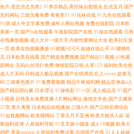
色片
变态另态另类2
91李宗精品
黑丝袜自慰喷水
乱伦五月
国产
无码网站
三级无毒免费
青青草51
91丝袜在线
91九色在线观看
91插
成人中文字幕免费
成年人网站视频
免费在线影院
日本欧
美第一页
国产ts在线观看
午夜影院国产在线
91操在线观看
日韩
在线播放视频
成人大片一级天天
内射性爱网址大全
欧美社区第
一页
欧美在线视频播放
91视频污污污
超碰在线公开
AV蜜桃吃
瓜
日本欧美在线看
国产精选免费视频
国产精品91视频
69热最
新网址
无码白丝强行免费
激情影院日韩
久草123
福利欧美在线
成人片无码
日韩成人极品视频
国产在线诱惑
乱人xxxxx
超黄无
码
三级黄色图片
91免费看视频
精品午夜福利网
精品亚洲成a人
国产精品萌白酱
日本理论
91操电影
91一区
成人精品无
91国产
小视频
日韩美女免费直播
A片网站网址
激情文学色
国产主播第
37页
青久青青
日本精品在线播放
三级A片
国产日韩亚洲综合
91短视频网站
欧美骚网站
丁香五月天亚洲
欧美大粗吊人妖
深
夜福利亚洲
人兽福利导航
91叉叉操小骚逼
成人18视频
欧美大
鸡吧
草逼wwww
久草福利免费试看
岛国国产在线
91人人超碰