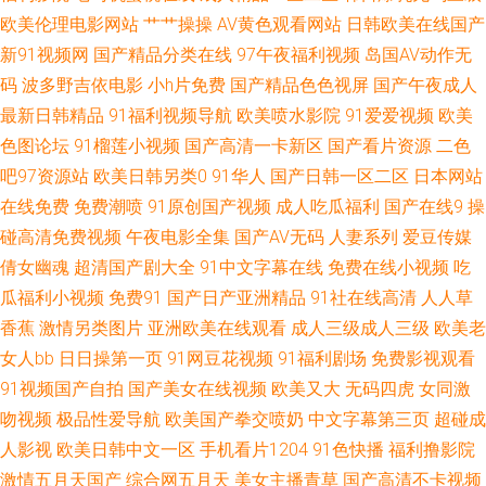
天堂 色悠悠一區二區 91精品在线观看国产 后入白丝 先锋影音aV中文字幕
欧美伦理电影网站
艹艹操操
AV黄色观看网站
日韩欧美在线国产
新91视频网
国产精品分类在线
97午夜福利视频
岛国AV动作无
91国产小视频 草豆网资源福利 九一天堂 日韩三级黄 91操人视频 91系列在
码
波多野吉依电影
小h片免费
国产精品色色视屏
国产午夜成人
最新日韩精品
91福利视频导航
欧美喷水影院
91爱爱视频
欧美
线视 免费的在线电影午夜 91国产福利导航 91在线小视频 国产伦理女性高潮
色图论坛
91榴莲小视频
国产高清一卡新区
国产看片资源
二色
吧97资源站
欧美日韩另类0
91华人
国产日韩一区二区
日本网站
视频 欧美成人官网 性爱网六月 91看片网站 肏屄视频肏 九草热最新视频 欧
在线免费
免费潮喷
91原创国产视频
成人吃瓜福利
国产在线9
操
亚黄色精品 五月天综合福利网婷婷 91福利资源站 92福利看看 国产黑丝自慰
碰高清免费视频
午夜电影全集
国产AV无码
人妻系列
爱豆传媒
倩女幽魂
超清国产剧大全
91中文字幕在线
免费在线小视频
吃
免费观看 老湿机福利影院 污污网址导航观看 91视频在线免费看 国产在线五
瓜福利小视频
免费91
国产日产亚洲精品
91社在线高清
人人草
香蕉
激情另类图片
亚洲欧美在线观看
成人三级成人三级
欧美老
月丁香 青青草原电影院 伊人影院久久 91人人操人人爽 超碰成人91 99中文
女人bb
日日操第一页
91网豆花视频
91福利剧场
免费影视观看
91视频国产自拍
国产美女在线视频
欧美又大
无码四虎
女同激
化产品在线看 三级片男人的天棠 91情趣网站在线观看 国产精品禁久久精品
吻视频
极品性爱导航
欧美国产拳交喷奶
中文字幕第三页
超碰成
欧美性爱影音先锋影院 亚洲不伦不卡 91黄下载 97在线偷拍 国产自拍2 日韩
人影视
欧美日韩中文一区
手机看片1204
91色快播
福利撸影院
激情五月天国产
综合网五月天
美女主播青草
国产高清不卡视频