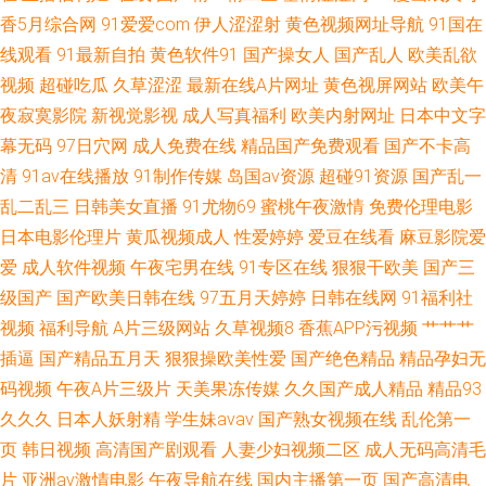
久嫩草 午夜精品人妻第一页 91性视频 九色国产夫妻九色 91成人片免费视频
香5月综合网
91爱爱com
伊人涩涩射
黄色视频网址导航
91国在
线观看
91最新自拍
黄色软件91
国产操女人
国产乱人
欧美乱欲
91高跟白丝入口 韩国伦理肚脐 婷婷在线超碰 91色福利 国产滴91页 尤物成
视频
超碰吃瓜
久草涩涩
最新在线A片网址
黄色视屏网站
欧美午
夜寂寞影院
新视觉影视
成人写真福利
欧美内射网址
日本中文字
人免费 AV无吗在线 狼友基地97 亚洲日韩在线东方AV www91久草 欧美日韩
幕无码
97日穴网
成人免费在线
精品国产免费观看
国产不卡高
清
91av在线播放
91制作传媒
岛国av资源
超碰91资源
国产乱一
成人精品 91极品探花在线观看 国产成人在线视频地址 人人射人人插 91AV福
乱二乱三
日韩美女直播
91尤物69
蜜桃午夜激情
免费伦理电影
日本电影伦理片
黄瓜视频成人
性爱婷婷
爱豆在线看
麻豆影院爱
利在线 超碰成人在线真实国产 日韩精品在线视频 91狠人综合久久 国产9199
爱
成人软件视频
午夜宅男在线
91专区在线
狠狠干欧美
国产三
国产精品国产久久 香焦破解版 91最新免费网址 久草免费欧美
级国产
国产欧美日韩在线
97五月天婷婷
日韩在线网
91福利社
视频
福利导航
A片三级网站
久草视频8
香蕉APP污视频
艹艹艹
插逼
国产精品五月天
狠狠操欧美性爱
国产绝色精品
精品孕妇无
码视频
午夜A片三级片
天美果冻传媒
久久国产成人精品
精品93
久久久
日本人妖射精
学生妹avav
国产熟女视频在线
乱伦第一
页
韩日视频
高清国产剧观看
人妻少妇视频二区
成人无码高清毛
片
亚洲av激情电影
午夜导航在线
国内主播第一页
国产高清电