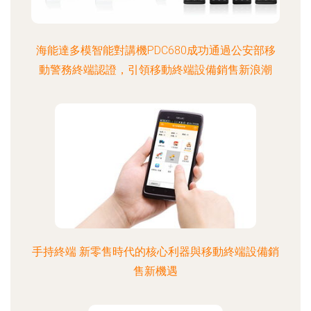
海能達多模智能對講機PDC680成功通過公安部移
動警務終端認證，引領移動終端設備銷售新浪潮
手持終端 新零售時代的核心利器與移動終端設備銷
售新機遇