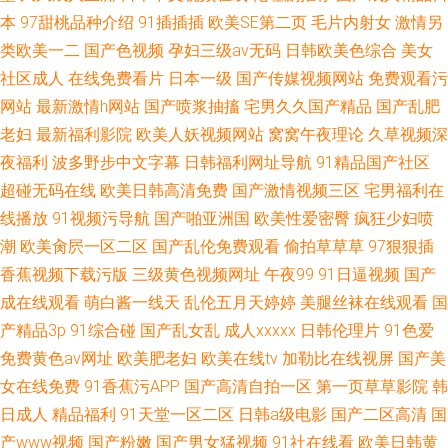
本
97甜桃品种介绍
91插插插
欧美SE第二页
毛片内射女
激情另
类欧美一二
国产色视频
孕妇三级av无码
日韩欧美色综合
美女
社区成人
在线免费看片
日本一级
国产传媒视频网站
免费观看污
网站
最新激情h网站
国产喷浆抽搐
宅男久久国产精品
国产乱肥
老妇
最新福利影院
欧美人妖视频网站
窝窝午夜理论
久草视频深
夜福利
波多野步中文字幕
日韩福利网址导航
91精品国产社区
超碰无码在线
欧美日韩高清免费
国产激情视频三区
宅男福利在
线播放
91视频污导航
国产啪亚洲国
欧美性爱密臀
疯狂少妇喷
潮
欧美肏屄一区二区
国产乱伦免费观看
偷拍草草草
97狠狠插
香蕉视频下载污版
三级黄色视频网址
午夜99
91日逼视频
国产
成在线观看
萌白酱一线天
乱伦五月天婷婷
美腿丝袜在线观看
国
产精品3p
91综合碰
国产乱女乱
成人xxxxx
日韩伦理片
91色爱
免费黄色av网址
欧美肥老妇
欧美在线tv
加勒比在线视屏
国产美
女在线免费
91香蕉污APP
国产高清自拍一区
第一页草草影院
韩
日成人
精品福利
91天堂一区二区
日韩a级电影
国产二区高清
国
产www视频
国产粉嫩
国产男女猛视频
91社在线看
欧美日韩黄