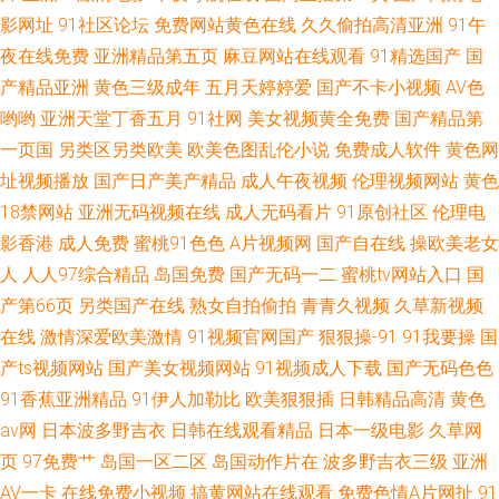
影网址
91社区论坛
免费网站黄色在线
久久偷拍高清亚洲
91午
夜在线免费
亚洲精品第五页
麻豆网站在线观看
91精选国产
国
产精品亚洲
黄色三级成年
五月天婷婷爱
国产不卡小视频
AV色
哟哟
亚洲天堂丁香五月
91社网
美女视频黄全免费
国产精品第
一页国
另类区另类欧美
欧美色图乱伦小说
免费成人软件
黄色网
址视频播放
国产日产美产精品
成人午夜视频
伦理视频网站
黄色
18禁网站
亚洲无码视频在线
成人无码看片
91原创社区
伦理电
影香港
成人免费
蜜桃91色色
A片视频网
国产自在线
操欧美老女
人
人人97综合精品
岛国免费
国产无码一二
蜜桃tv网站入口
国
产第66页
另类国产在线
熟女自拍偷拍
青青久视频
久草新视频
在线
激情深爱欧美激情
91视频官网国产
狠狠操-91
91我要操
国
产ts视频网站
国产美女视频网站
91视频成人下载
国产无码色色
91香蕉亚洲精品
91伊人加勒比
欧美狠狠插
日韩精品高清
黄色
av网
日本波多野吉衣
日韩在线观看精品
日本一级电影
久草网
页
97免费艹
岛国一区二区
岛国动作片在
波多野吉衣三级
亚洲
AV一卡
在线免费小视频
搞黄网站在线观看
免费色情A片网扯
91