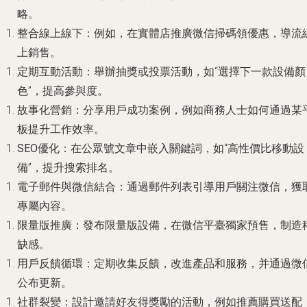
略。
整合線上線下
：例如，在實體店推廣微信掃碼領優惠，導流
上銷售。
定期互動活動
：舉辦抽獎或投票活動，如“選擇下一款設備顏
色”，提高參與度。
故事化營銷
：分享用戶成功案例，例如商務人士如何通過某
板提升工作效率。
SEO優化
：在公眾號文章中嵌入關鍵詞，如“高性價比移動設
備”，提升搜索排名。
電子郵件與微信結合
：通過郵件列表引導用戶關注微信，獲
專屬內容。
限量版推廣
：發布限量版設備，在微信平臺獨家預售，制造
缺感。
用戶反饋循環
：定期收集反饋，改進產品和服務，并通過微
公布更新。
社群裂變
：設計邀請好友得獎勵的活動，例如推薦購買送配