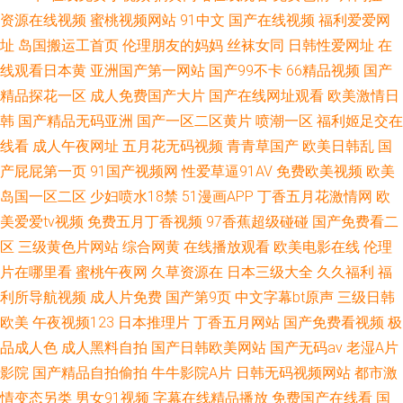
资源在线视频
蜜桃视频网站
91中文
国产在线视频
福利爱爱网
址
岛国搬运工首页
伦理朋友的妈妈
丝袜女同
日韩性爱网址
在
线观看日本黄
亚洲国产第一网站
国产99不卡
66精品视频
国产
精品探花一区
成人免费国产大片
国产在线网址观看
欧美激情日
韩
国产精品无码亚洲
国产一区二区黄片
喷潮一区
福利姬足交在
线看
成人午夜网址
五月花无码视频
青青草国产
欧美日韩乱
国
产屁屁第一页
91国产视频网
性爱草逼91AV
免费欧美视频
欧美
岛国一区二区
少妇喷水18禁
51漫画APP
丁香五月花激情网
欧
美爱爱tv视频
免费五月丁香视频
97香蕉超级碰碰
国产免费看二
区
三级黄色片网站
综合网黄
在线播放观看
欧美电影在线
伦理
片在哪里看
蜜桃午夜网
久草资源在
日本三级大全
久久福利
福
利所导航视频
成人片免费
国产第9页
中文字幕bt原声
三级日韩
欧美
午夜视频123
日本推理片
丁香五月网站
国产免费看视频
极
品成人色
成人黑料自拍
国产日韩欧美网站
国产无码av
老湿A片
影院
国产精品自拍偷拍
牛牛影院A片
日韩无码视频网站
都市激
情变态另类
男女91视频
字幕在线精品播放
免费国产在线看
国