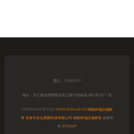
電話：1308963**
地址：長江路經濟開發區長江路58號銀座J棟2單元811室
COPYRIGHT © 2026
WWW.GHMJJD.CN
移動終端設備銷
售
長春市吉泓廣匯科技有限公司
移動終端設備銷售
版權所
有
SITEMAP