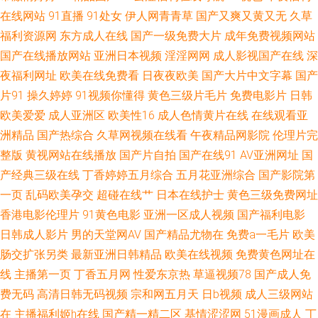
说 五月天午夜福利 91欧美 大香蕉不卡八区 先锋影音av成人网站 国产韩国欧
在线网站
91直播
91处女
伊人网青青草
国产又爽又黄又无
久草
福利资源网
东方成人在线
国产一级免费大片
成年免费视频网站
美 人妖自蔚 1024在线视频精品 av先锋资源网 女同拉拉 一区一区一去一级
国产在线播放网站
亚洲日本视频
淫淫网网
成人影视国产在线
深
夜福利网址
欧美在线免费看
日夜夜欧美
国产大片中文字幕
国产
91视频福利导航 国产综合欧美日韩一 三级片黄色网址 91超碰在线青青草 白
片91
操久婷婷
91视频你懂得
黄色三级片毛片
免费电影片
日韩
欧美爱爱
成人亚洲区
欧美性16
成人色情黄片在线
在线观看亚
丝白虎自慰 日韩AV操老师 91福利址 成人NV视频 美女网站 影音先锋av强奸
洲精品
国产热综合
久草网视频在线看
午夜精品网影院
伦理片完
91在线观看免费视频公开 久久一一一 先锋影音丝袜制服AV 91片色 豆花视频
整版
黄视网站在线播放
国产片自拍
国产在线91
AV亚洲网址
国
产经典三级在线
丁香婷婷五月综合
五月花亚洲综合
国产影院第
成人网站在线 日韩无码一二一三 91狼人影院 国产精品久久人妻 日韩成人操
一页
乱码欧美孕交
超碰在线艹
日本在线护士
黄色三级免费网址
香港电影伦理片
91黄色电影
亚洲一区成人视频
国产福利电影
91唐先生探花视频 国精自拍 91黄色官网入口 超碰人与兽超碰 人人操人人
日韩成人影片
男的天堂网AV
国产精品尤物在
免费a一毛片
欧美
肠交扩张另类
最新亚洲日韩精品
欧美在线视频
免费黄色网址在
91传播媒官网 国产精品久久人 午夜国产老熟女 91小视频在线 九十一看片
线
主播第一页
丁香五月网
性爱东京热
草逼视频78
国产成人免
费无码
高清日韩无码视频
宗和网五月天
日b视频
成人三级网站
91超碰大香蕉在线 91中文字幕网 久久嫩草 性欧俄肥婆性 91试在线视频 久
在
主播福利姬h在线
国产精一精二区
基情涩涩网
51漫画成人
丁