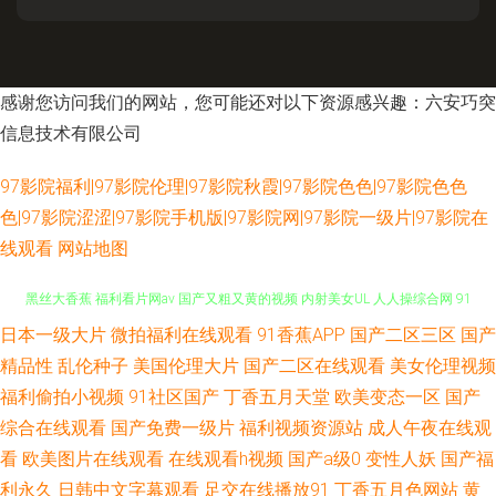
感谢您访问我们的网站，您可能还对以下资源感兴趣：六安巧突
信息技术有限公司
97影院福利|97影院伦理|97影院秋霞|97影院色色|97影院色色
色|97影院涩涩|97影院手机版|97影院网|97影院一级片|97影院在
线观看
网站地图
日本一级大片
微拍福利在线观看
91香蕉APP
国产二区三区
国产
日韩中文字 日本欧美大片 91美女在线视频 91网站下载 91在线综合观看 草
精品性
乱伦种子
美国伦理大片
国产二区在线观看
美女伦理视频
黑丝大香蕉 福利看片网av 国产又粗又黄的视频 内射美女UL 人人操综合网 91
福利偷拍小视频
91社区国产
丁香五月天堂
欧美变态一区
国产
综合在线观看
国产免费一级片
福利视频资源站
成人午夜在线观
传美 91无码导航 成全影院热门电视剧 黄色小视频入口 久久微拍福利视频广
看
欧美图片在线观看
在线观看h视频
国产a级0
变性人妖
国产福
利永久
日韩中文字幕观看
足交在线播放91
丁香五月色网站
黄