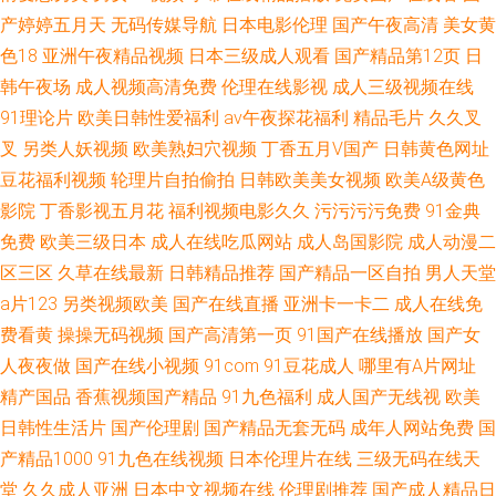
产婷婷五月天
无码传媒导航
日本电影伦理
国产午夜高清
美女黄
色18
亚洲午夜精品视频
日本三级成人观看
国产精品第12页
日
韩午夜场
成人视频高清免费
伦理在线影视
成人三级视频在线
91理论片
欧美日韩性爱福利
av午夜探花福利
精品毛片
久久叉
叉
另类人妖视频
欧美熟妇穴视频
丁香五月V国产
日韩黄色网址
豆花福利视频
轮理片自拍偷拍
日韩欧美美女视频
欧美A级黄色
影院
丁香影视五月花
福利视频电影久久
污污污污免费
91金典
免费
欧美三级日本
成人在线吃瓜网站
成人岛国影院
成人动漫二
区三区
久草在线最新
日韩精品推荐
国产精品一区自拍
男人天堂
a片123
另类视频欧美
国产在线直播
亚洲卡一卡二
成人在线免
费看黄
操操无码视频
国产高清第一页
91国产在线播放
国产女
人夜夜做
国产在线小视频
91com
91豆花成人
哪里有A片网址
精产国品
香蕉视频国产精品
91九色福利
成人国产无线视
欧美
日韩性生活片
国产伦理剧
国产精品无套无码
成年人网站免费
国
产精品1000
91九色在线视频
日本伦理片在线
三级无码在线天
堂
久久成人亚洲
日本中文视频在线
伦理剧推荐
国产成人精品日