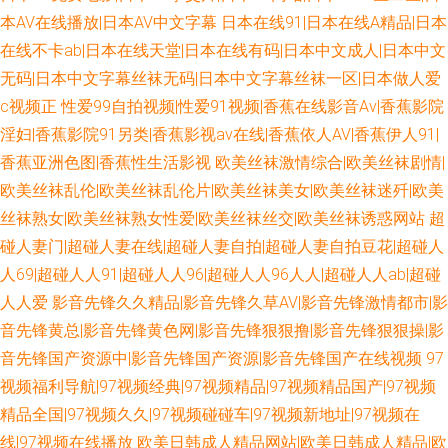
本AV在线播放|日本AV中文字幕
日本在线91|日本在线A精品|日本
在线不卡ab|日本在线天堂|日本在线有码|日本中文成人|日本中文
无码|日本中文字幕丝袜无码|日本中文字幕丝袜一区|日本做人爱
c视频正
性爱99自拍视频|性爱91视频|香蕉在线影音Av|香蕉影院
淫妇|香蕉影院91另类|香蕉影视av在线|香蕉依人AV|香蕉伊人91|
香蕉亚洲色图|香蕉性生活影视
欧美丝袜激情综合|欧美丝袜剧情|
欧美丝袜乱伦|欧美丝袜乱伦片|欧美丝袜美女|欧美丝袜迷歼|欧美
丝袜熟女|欧美丝袜熟女性爱|欧美丝袜丝交|欧美丝袜诱惑网站
超
碰人妻门|超碰人妻在线|超碰人妻自拍|超碰人妻自拍豆花|超碰人
人69|超碰人人91|超碰人人96|超碰人人96人人|超碰人人ab|超碰
人人爱
影音先锋久久精品|影音先锋久草AV|影音先锋激情都市|影
音先锋黄总|影音先锋黄色网|影音先锋狠狠撸|影音先锋狠狠操|影
音先锋国产资源中|影音先锋国产资源|影音先锋国产在线视频
97
视频福利导航|97视频经典|97视频精品|97视频精品国产|97视频
精品全国|97视频久久|97视频碰碰车|97视频新地址|97视频在
线|97视频在线播放
欧美日韩成人精品网站|欧美日韩成人精品|欧