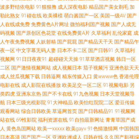
丰满洋妞 久久国产精 欧美性爱91 色悠悠亚洲激情色 欧美91综合色图影院
波多野结依电影
91狠狠撸
成人深夜电影
精品国产美女剃毛
加
勒比熟女
91碰在线
欧美裸模
萌白酱国产一区
美国一级AV
国产
91在线免费观看视频网站 国产91在线视频红杏 麻豆91红果果冻天美 日韩青
人在线成免费
免费黄色A片网址
微拍福利国产视频
国产人成无
码视频
国产原创区色花堂
在线免费黄A片
久草福利
乱伦家庭
成
涩网站 先锋影视电影人妻AV 91免费社区 91综合网在线视频 国产福利漂漂网
人午夜免费视频
人妖射精
国产屁屁
国产精品天干天
国产精品午
欧美大黄频在线观看 尤物视频网 91看淫片 www探花91 久久成人毛片 欧美
夜一区
中文字幕无码人妻
日本不卡二区
国产日韩91
久草福利
视频网
91日日夜夜91
超碰碰天天操
91草草酒店视频
韩日一区
视频性爱TV 四虎毛片 影音先锋av最新资源 91海角社区在线看 91最新在线精
二区
国产激情视频网站
成人视频日本
茄子视频污
亚洲色欲天天
成人丝瓜视频下载
日韩逼网
精东传媒入口
黄wwww色
香港伦理
品视频 91在线视屏 91青久久 精东黄色 欧美色播久久 亚洲狼人射区 91豆花
电影在线
成人影院在线播放
欧美足交一区二区
91视频电影
另
类四虎
亚洲东京热
国产不卡在线
91九色视频
日本天堂视频导
社区在线观看 91原创大神 成人在线视频网站 女同摸胸色色视频 天堂男人黄
航
日本三级光棍影院
91大神精品
欧美怡红院院二区
爱豆传媒
观看网站
综合日韩欧美
草逼网首页
国产日韩精品91
91视频网
网 51导航 91海角原创 91视屏国产在线 草莓干逼 国产精品男女 欧美韩日色
站在线
69性影院
福利资源在线
91自拍最新网址
青青草国产成
熟妇人妻一二三区 夜色资源导航 91国产孕妇 91熟女豆花视频 超碰福利人人
人
黄色岛国网站
欧美一xxxxx
欧美gayv
91色情激情网
中国韩国
日本高清
国产国产一区
亚洲欧洲成人
日韩在线
久久国产影视综