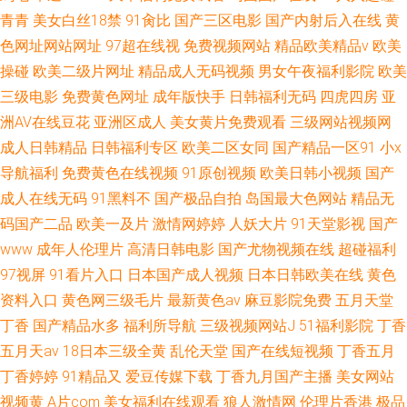
青青
美女白丝18禁
91肏比
国产三区电影
国产内射后入在线
黄
色网址网站网址
97超在线视
免费视频网站
精品欧美精品v
欧美
操碰
欧美二级片网址
精品成人无码视频
男女午夜福利影院
欧美
三级电影
免费黄色网址
成年版快手
日韩福利无码
四虎四房
亚
洲AV在线豆花
亚洲区成人
美女黄片免费观看
三级网站视频网
成人日韩精品
日韩福利专区
欧美二区女同
国产精品一区91
小x
导航福利
免费黄色在线视频
91原创视频
欧美日韩小视频
国产
成人在线无码
91黑料不
国产极品自拍
岛国最大色网站
精品无
码国产二品
欧美一及片
激情网婷婷
人妖大片
91天堂影视
国产
www
成年人伦理片
高清日韩电影
国产尤物视频在线
超碰福利
97视屏
91看片入口
日本国产成人视频
日本日韩欧美在线
黄色
资料入口
黄色网三级毛片
最新黄色av
麻豆影院免费
五月天堂
丁香
国产精品水多
福利所导航
三级视频网站J
51福利影院
丁香
五月天av
18日本三级全黄
乱伦天堂
国产在线短视频
丁香五月
丁香婷婷
91精品又
爱豆传媒下载
丁香九月国产主播
美女网站
视频黄
A片com
美女福利在线观看
狼人激情网
伦理片香港
极品