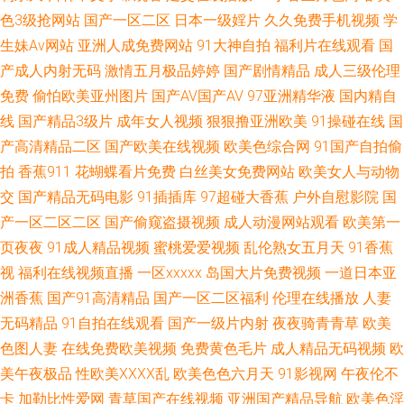
场 日韩123区在线视频 1024桃色 中文字幕海角 91露脸黑丝 爱爱影院 国产
色3级抢网站
国产一区二区
日本一级婬片
久久免费手机视频
学
生妹Av网站
亚洲人成免费网站
91大神自拍
福利片在线观看
国
伊人网 久操久热 欧美成人A片色情分区 色毛九九 综合成人日韩欧美 91视频
产成人内射无码
激情五月极品婷婷
国产剧情精品
成人三级伦理
免费
偷怕欧美亚州图片
国产AV国产AV
97亚洲精华液
国内精自
网站男女 99热青草 传媒在线观看免费看 狠狠操的狠狠撸 美女AV线 69麻豆
线
国产精品3级片
成年女人视频
狠狠撸亚洲欧美
91操碰在线
国
狼友内射P 日韩成人久久 先锋AV无码电影 91刺激视频 91在线国产足交 国产
产高清精品二区
国产欧美在线视频
欧美色综合网
91国产自拍偷
拍
香蕉911
花蝴蝶看片免费
白丝美女免费网站
欧美女人与动物
ts在线观看网页 久草五月婷婷 内射黑丝91av 深夜福利91n 亚洲黄色成人小
交
国产精品无码电影
91插插库
97超碰大香蕉
户外自慰影院
国
产一区二区二区
国产偷窥盗摄视频
成人动漫网站观看
欧美第一
说网站 91极品尤物蜜桃视频 91中文蝌蚪 久久日蜜桃在线 亚洲色图第一页
页夜夜
91成人精品视频
蜜桃爱爱视频
乱伦熟女五月天
91香蕉
视
福利在线视频直播
一区xxxxx
岛国大片免费视频
一道日本亚
91探花入口 av人人撸 国产色色 美女免费视频国产 日日夜夜伊人人人乐 影音
洲香蕉
国产91高清精品
国产一区二区福利
伦理在线播放
人妻
先锋女同资源 影音先锋操你av在线 91情爱网 欧美sss在线视频 色悠悠手机
无码精品
91自拍在线观看
国产一级片内射
夜夜骑青青草
欧美
色图人妻
在线免费欧美视频
免费黄色毛片
成人精品无码视频
欧
综合网 69天堂黄色影视A片 91看片免费看 95AV免费网站 超碰网友自拍 后入
美午夜极品
性欧美ⅩⅩⅩⅩ乱
欧美色色六月天
91影视网
午夜伦不
卡
加勒比性爱网
青草国产在线视频
亚洲国产精品导航
欧美色淫