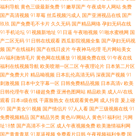
福利导航
黄色三级最新免费
91嫩草国产
午夜成年人网站
免费
国产高清视频
91草莓
丝瓜视频污成人
国产亚洲视品在线
国产
玖玖
国产免费毛不卡片
久久无码
国产精品网络
孕妇无码在线
91手机论坛
91视频新地址
91日逼
午夜啪视频
91啪水蜜桃网
国
产二区无码
91日韩在线观看
西瓜影院视频全集
国产孕妇无码视
频
国产在线福利
国产在线日皮片
午夜神马伦理
毛片网站美女
AV福利激情毛片
黄色网在线播放
91视频免费在线
91午夜在线
福利在线视频导航
欧美喷潮一区二区
午夜理论片
日本第二片区
国产免费大片
精品呦视频
日本乱伦高清无码
深夜国产视频
91
刺激视频
日本中文字幕一区
日韩免费精品视频
日本高清v
欧美
日韩伦理午夜
91碰超免费
亚洲色图网站
精品欧美
成人AV在线
观看
日本a级在线
干露脸熟女
在线观看黄色网
成人抖音
爰上碰
91
国产美女91视频
国产情侣片
97人人看
国产三级视频在线
91
免费视频精品
国产精品另类
黄色AV网站人
黄色91福利社
污网
址18禁
国产高清不卡二区
成人午夜视频免费
欧美激情福利网
国产青青青草
91草逼视频
免费看片日韩
午夜视频福利免费
国