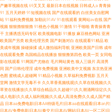
产嫩草视频在线
69叉叉叉
最新日本在线视频
日韩成人a
青青操
91
五月天婷婷
91短视频在线
国产在线观看的
白丝美女自慰网
站
91福利免费视频
加勒比91AV
91在线观看
黄网站av在线
国产
视频
狠狠擼狠狠擼
91桃色小视频
91激情
91干啪啪
青青操青青
干
主播诱惑无码专区
欧美视频电影
91播放
麻豆桃色网站
亚洲
欧美国产另类
欧美伦理另类
国产刺激对白
在线观看91精品
欧
美成年视频
操碰操揉
成人微拍福利导航
亚洲欧美国产日韩
成年
在线观看免费
岛国精品在线播放
狠狠撸第四色
欧美一页
女同电
影在线观看
91网国产尤物在
毛片网站黄色
狼人三级片
高清男
同
国产日韩伦理淫
成年免费视频
亚洲欧美中文视频
东京热亚洲
色图
蜜桃成人超碰网
91精品小视频
久草福利免费视影
五月天
堂网
激情文学无毒不卡
久久草香蕉频线观|久久草在线视频|久久
草资在线播放|久久草综合精品|久久超碰91|久久潮涌网综绽|久久
成人电影|久久成人福利视频|久久成人高清免费|久久成人国产精
品
日本aa免费电影|日本AA特级毛片|日本aa在线观看|日本an片|
日本AV免费电影|日本AV拳交片|日本AV网站|日本AV一区二区|日