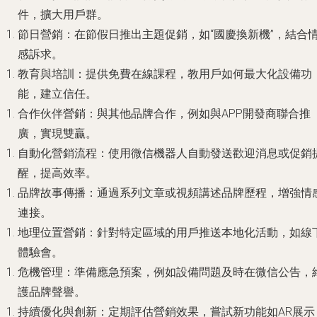
件，擴大用戶群。
節日營銷
：在節假日推出主題促銷，如“國慶換新機”，結合
感訴求。
教育與培訓
：提供免費在線課程，教用戶如何最大化設備功
能，建立信任。
合作伙伴營銷
：與其他品牌合作，例如與APP開發商聯合推
廣，實現雙贏。
自動化營銷流程
：使用微信機器人自動發送歡迎消息或促銷
醒，提高效率。
品牌故事傳播
：通過系列文章或視頻講述品牌歷程，增強情
連接。
地理位置營銷
：針對特定區域的用戶推送本地化活動，如線
體驗會。
危機管理
：準備應急預案，例如設備問題及時在微信公告，
護品牌聲譽。
持續優化與創新
：定期評估營銷效果，嘗試新功能如AR展示